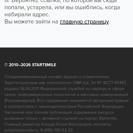
Вероятно, ссылка, по которой вы сюда
попали, устарела, или вы ошиблись, когда
набирали адрес.
Вы можете зайти на
главную страницу
.
© 2010–2026 STARTSMILE
Специализированный онлайн журнал о стоматологии.
Зарегистрирован как электронное СМИ (Св. Эл № ФС77-45487,
выдано 16.06.2011 Федеральной службой по надзору в сфере
связи, информационных технологий и массовых коммуникаций
(Роскомнадзор)). Все содержание охраняется авторским правом
в соответствии с законодательством Российской Федерации.
Частичная или полная публикация содержания ресурса
возможна только с активной ссылкой на портал Startsmile.
Главный редактор Клоуда Юлия Викторовна, контакты
yulia@startsmile.ru, 8 (495) 150-02-33