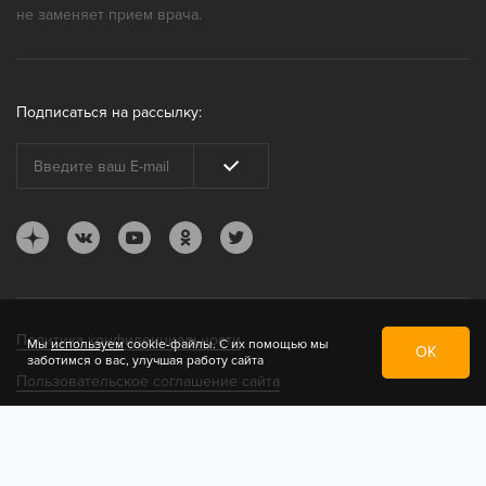
не заменяет прием врача.
Подписаться на рассылку:
Политика конфиденциальности
Мы
используем
cookie-файлы. С их помощью мы
ОК
заботимся о вас, улучшая работу сайта
Пользовательское соглашение сайта
Разработано в
Startsmile Agency